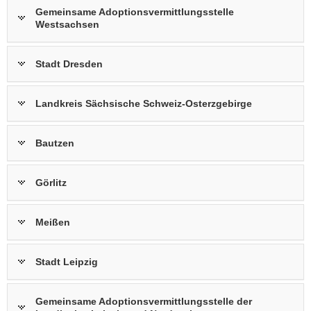
Gemeinsame Adoptionsvermittlungsstelle
a
Westsachsen
v
i
g
Stadt Dresden
a
t
Landkreis Sächsische Schweiz-Osterzgebirge
i
o
n
Bautzen
Görlitz
Meißen
Stadt Leipzig
Gemeinsame Adoptionsvermittlungsstelle der