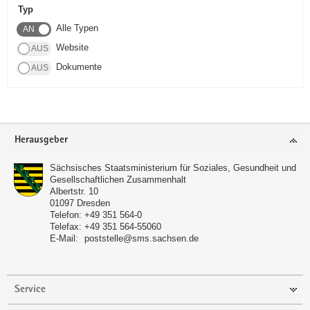
Typ
a
Alle Typen
v
i
Website
g
Dokumente
a
t
i
o
Footer-
Herausgeber
n
Bereich
Sächsisches Staatsministerium für Soziales, Gesundheit und
Gesellschaftlichen Zusammenhalt
Albertstr. 10
01097
Dresden
Telefon:
+49 351 564-0
Telefax:
+49 351 564-55060
E-Mail:
poststelle@sms.sachsen.de
Service